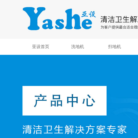
亚设首页
洗地机
扫地机