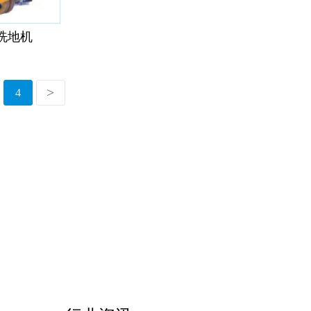
式洗地机
4