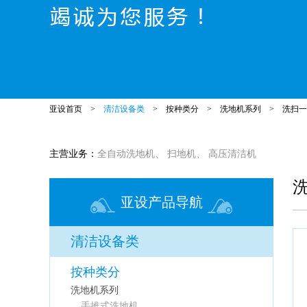
亚设首页
>
清洁设备类
>
按种类分
>
洗地机系列
>
洗扫一
主营业务：
全自动洗地机
、
扫地机
、
高压清洁机
亚设产品导航
清洁设备类
按种类分
洗地机系列
手推式洗地机