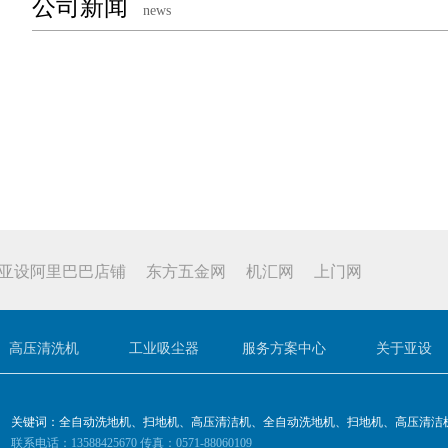
公司新闻
news
亚设阿里巴巴店铺
东方五金网
机汇网
上门网
高压清洗机
工业吸尘器
服务方案中心
关于亚设
关键词：全自动洗地机、扫地机、高压清洁机、全自动洗地机、扫地机、高压清洁
联系电话：13588425670 传真：0571-88060109