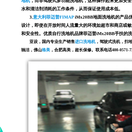
地机
，而非驾驶式多功能洗地机，这样操作起来更加安全。i
水和清洁剂消耗的工作条件，从而保证使用成本低。
3.
意大利菲迈普
FIMAP
iMx20BB地面洗地机的产品
设计，即使在开放时间人流量大的环境如超市和商店或敏
和安全性。优质自行洗地机品牌菲迈普iMx20BB手扶
亚设，国内专业生产销售
进口洗地机
，驾驶式洗机，扫
驰洁，佛山
格美
，合肥高美，超长保修。联系电话400-0571-7