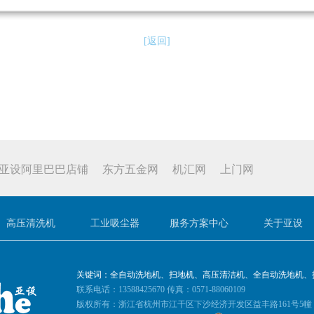
[返回]
亚设阿里巴巴店铺
东方五金网
机汇网
上门网
高压清洗机
工业吸尘器
服务方案中心
关于亚设
关键词：全自动洗地机、扫地机、高压清洁机、全自动洗地机、
联系电话：13588425670 传真：0571-88060109
版权所有：浙江省杭州市江干区下沙经济开发区益丰路161号5幢