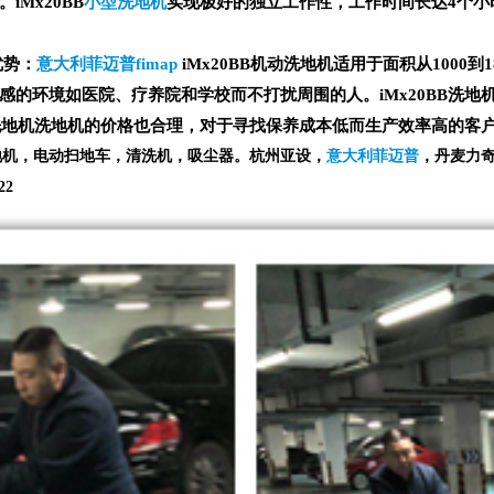
Mx20BB
小型洗地机
实现极好的独立工作性，工作时间长达4个小
优势：
意大利菲迈普
fimap
iMx20BB机动洗地机适用于面积从1000到
感的环境如医院、疗养院和学校而不打扰周围的人。iMx20BB洗
的洗地机洗地机的价格也合理，对于寻找保养成本低而生产效率高的客
地机，电动扫地车，清洗机，吸尘器。杭州亚设，
意大利菲迈普
，丹麦力
22